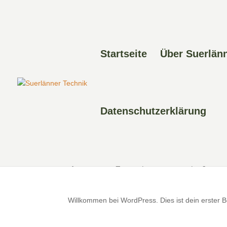
Startseite
Über Suerlän
Datenschutzerklärung
Hallo Welt!
by
suerlaenner_admin
|
Nov 10, 2025
|
Allgemein
Willkommen bei WordPress. Dies ist dein erster B