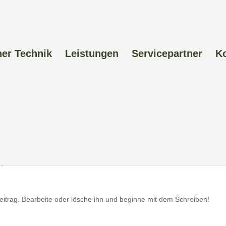
ner Technik
Leistungen
Servicepartner
K
|
0 comments
eitrag. Bearbeite oder lösche ihn und beginne mit dem Schreiben!